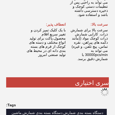
می تواند به راحتی پس از
تنظیمات دستی کوچک و
ذخیره دسترسی داشته
باشد و استفاده شود.
سرعت بالا:
انعطاف پذیر:
سرعت بالا برای شمارش
با یک کلیک تمیز کردن و
ذرات. کارایی شمارش
تغییر سریع اقلام
ذرات کوچک مواد ((مانند
محصول،پاکت برای تولید
دکمه های پیراهن، نقره
انواع مختلف و دسته های
تماس، پیچ تلفن، و غیره)
کوچک از فرم های بسته
می تواند به
بندی دانه ای در محیط های
30000pcs/min با
تولید صنعتی امروز
شمارش دقیق برسد.
سری اختیاری
Tags:
دستگاه بسته بندی شمارش,دستگاه بسته بندی شمارش,ماشین