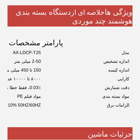
ویژگی ها
دستگاه بسته بندی
خلاصه ای از
هوشمند چند موردی
پارامتر مشخصات
مدل
AX-LDCP-T25
اندازه تشخیص
2-50 میلی متر
اندازه کیسه
150 تا 450 میلی متر
کارایی
۸۰۰۰ تا ۱۰۰۰۰ عدد/دقیقه
دقت شمارش
0.03٪، فقط خطا مثبت
مواد بسته بندی
مواد فیلم PE
الزامات برق
V ± 10% 50HZ/60HZ
جزئیات ماشین