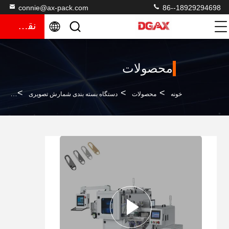
connie@ax-pack.com
86--18929294698
نقل قول
محصولات
>
>
>
خونه
محصولات
دستگاه بسته بندی شمارش تصویری
دستگ