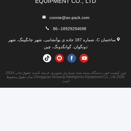
EQUIPMENT CO., LTD
connie@ax-pack.com
86--18929294698
ساختمان C، شماره 187 جاده ی یوآنشانبی، شهر چانگپینگ، شهر
دونگوان، گوانگدونگ، چین
چین کیفیت خوب دستگاه بسته بندی شمارش تصویری عرضه کننده. حقوق چاپ 2024-
2026 Dongguan Anxiang Intelligence Equipment Co., Ltd تمام حقوق محفوظ
است