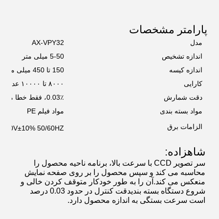
پارامتر مشخصات
مدل
AX-VPY32
اندازه تشخیص
5-50 میلی متر
اندازه کیسه
150 تا 450 میلی متر
کارایی
۸۰۰۰ تا ۱۰۰۰۰ عدد/دقیقه
دقت شمارش
0.03٪، فقط خطا مثبت
مواد بسته بندی
مواد فیلم PE
الزامات برق
C220V±10% 50/60HZ
شاهزاده:
سر تصویر CCD با سرعت بالا، برنامه ناحیه محصول را
محاسبه می کند و سپس محصول را بر روی صفحه نمایش
منعکس می کند.آن را به طور خودکار متوقف کردن خالی و
شروع دستگاه بسته بندیدقت کنترل در حدود 0.03 درصد
است سرعت بستگی به اندازه محصول دارد.