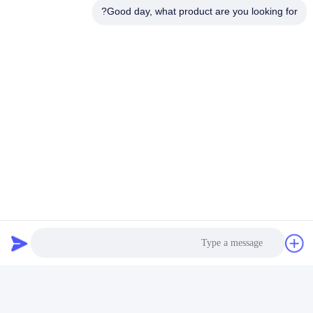
Good day, what product are you looking for?
مزایا
مزایای دستگاه بسته بندی شمارش
بصری
1نقاط دید-حل کردن اشتباهات بزرگ در وزن تک ماده
2تصویربرداری با سرعت بالا: ۸۰۰۰*۱۰۰۰۰ قطعه در دقیقه
3دقت بالا: دقت تا 0.03٪، هیچ انحراف منفی ((کم کردن
شکایات مشتری).
4داده های کامپیوتری می توانند در هزاران محصول به سرعت
ذخیره شوند.
5. سريع مواد رو با يه کليد عوض کن، آماده استفاده
6راه اندازی راحت و کار آسان
7تولید مستقل و کیفیت قابل کنترل است.
8می توان آن را به سیستم ERP یا MES متصل کرد و
اطلاعات محصول را می توان ردیابی کرد.
9.بازیافت تصویر با سرعت بالا، شمارش کل توده و توزیع