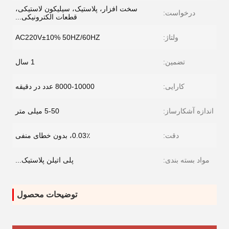
سخت افزار، پلاستیک، سیلیکون لاستیکی،
درخواست:
قطعات الکترونیکی...
ولتاژ:
AC220V±10% 50HZ/60HZ
تضمین:
1 سال
کارایی:
8000-10000 عدد در دقیقه
اندازه آشکارساز:
5-50 میلی متر
دقت:
0.03٪، بدون خطای منفی
مواد بسته بندی:
پلی اتیلن پلاستیک...
توضیحات محصول