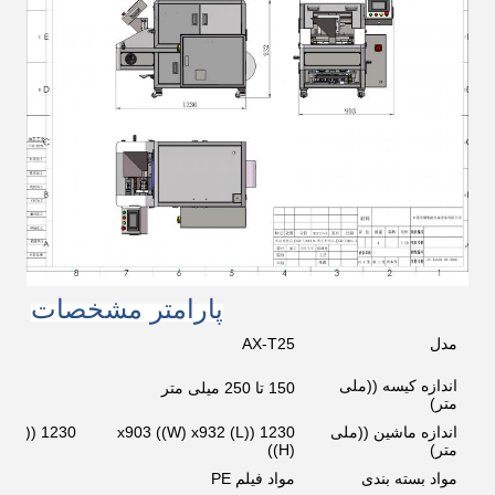
پارامتر مشخصات
مدل
AX-T25
اندازه کیسه ((ملی
150 تا 250 میلی متر
150 تا 350 م
متر)
اندازه ماشین ((ملی
1230 ((L) x903 ((W) x932
02
متر)
((H)
مواد بسته بندی
مواد فیلم PE