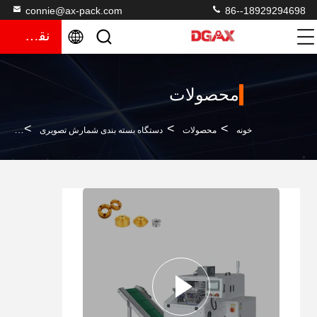
connie@ax-pack.com
86--18929294698
نقل قول
محصولات
>
>
>
خونه
محصولات
دستگاه بسته بندی شمارش تصویری
دستگ