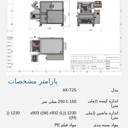
پارامتر مشخصات
مدل
AX-T25
اندازه کیسه ((ملی
150 تا 250 میلی متر
150 تا 350 م
متر)
اندازه ماشین ((ملی
1230 ((L) x903 ((W) x932
02
متر)
((H)
مواد بسته بندی
مواد فیلم PE