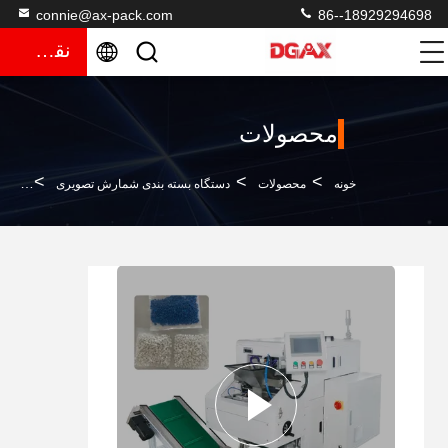
connie@ax-pack.com
86--18929294698
نقل قول
محصولات
>
>
>
خونه
محصولات
دستگاه بسته بندی شمارش تصویری
دستگاه ب