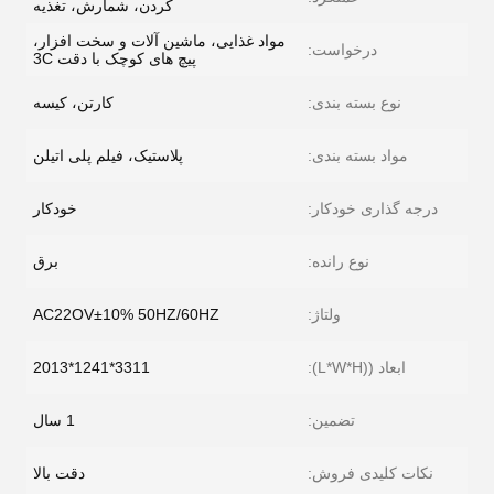
کردن، شمارش، تغذیه
مواد غذایی، ماشین آلات و سخت افزار،
درخواست:
پیچ های کوچک با دقت 3C
نوع بسته بندی:
کارتن، کیسه
مواد بسته بندی:
پلاستیک، فیلم پلی اتیلن
درجه گذاری خودکار:
خودکار
نوع رانده:
برق
ولتاژ:
AC22OV±10% 50HZ/60HZ
ابعاد ((L*W*H):
3311*1241*2013
تضمین:
1 سال
نکات کلیدی فروش:
دقت بالا