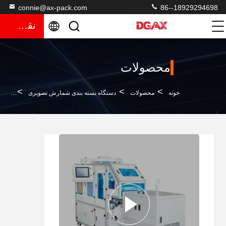
connie@ax-pack.com
86--18929294698
نقل قول
محصولات
>
>
>
خونه
محصولات
دستگاه بسته بندی شمارش تصویری
دستگاه شمارش قطع