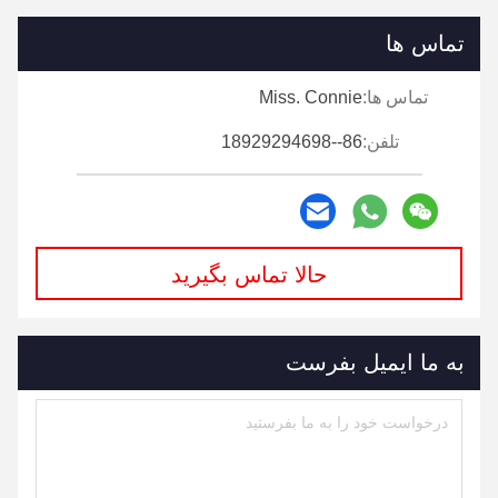
تماس ها
تماس ها:
Miss. Connie
تلفن:
86--18929294698
حالا تماس بگیرید
به ما ایمیل بفرست