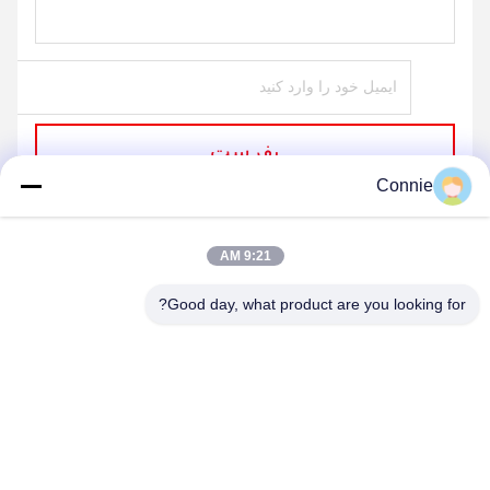
بفرست
Connie
9:21 AM
Good day, what product are you looking for?
DONGGUAN ANXIANG INTELLIGENCE
EQUIPMENT CO., LTD
connie@ax-pack.com
86--18929294698