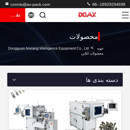
connie@ax-pack.com
86--18929294698
نقل قول
محصولات
>
خونه
Dongguan Anxiang Intelligence Equipment Co., Ltd
محصولات آنلاین
دسته بندی ها