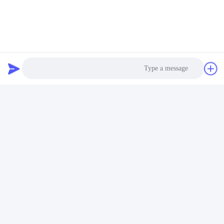
منتظر اومدن تو بودم!!!
تماس ها
تماس ها:
Miss. Connie
Photo
تلفن:
86--18929294698
Video Call
Audio Call
حالا تماس بگیرید