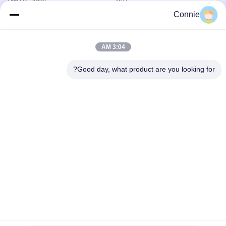
دستگاه بازرسی
دستگاه بازرسی
Connie
July 26, 2025
July 26, 2025
3:04 AM
Good day, what product are you looking for?
00:24
00:34
دستگاه بازرسی تشخیص ترک نزدیک
ماشین شمارش و بسته بندی خودکار برای
حلقه مهر و موم پلاستکی لاستیک
دستگاه بازرسی
O-RING، قطعات لاستیکی،
July 26, 2025
سیلیکون
December 04, 2024
01:00
00:19
دستگاه بسته بندی شمارش مهر دریچه
ماشین شمارش
دریچه
دستگاه بسته‌بندی شمارش کمیت
کوچک